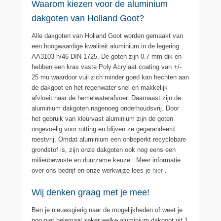
Waarom kiezen voor de aluminium
dakgoten van Holland Goot?
Alle dakgoten van Holland Goot worden gemaakt van
een hoogwaardige kwaliteit aluminium in de legering
AA3103 h/46 DIN 1725. De goten zijn 0.7 mm dik en
hebben een kras vaste Poly Acrylaat coating van +/-
25 mu waardoor vuil zich minder goed kan hechten aan
de dakgoot en het regenwater snel en makkelijk
afvloeit naar de hemelwaterafvoer. Daarnaast zijn de
aluminium dakgoten nagenoeg onderhoudsvrij. Door
het gebruik van kleurvast aluminium zijn de goten
ongevoelig voor rotting en blijven ze gegarandeerd
roestvrij. Omdat aluminium een onbeperkt recyclebare
grondstof is, zijn onze dakgoten ook nog eens een
milieubewuste en duurzame keuze. Meer informatie
over ons bedrijf en onze werkwijze lees je
hier
.
Wij denken graag met je mee!
Ben je nieuwsgierig naar de mogelijkheden of weet je
nog niet helemaal zeker welke aluminium dakgoot uit 1