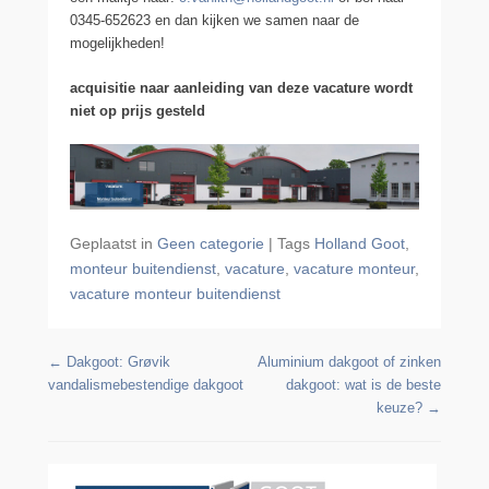
0345-652623 en dan kijken we samen naar de
mogelijkheden!
acquisitie naar aanleiding van deze vacature wordt
niet op prijs gesteld
Geplaatst in
Geen categorie
|
Tags
Holland Goot
,
monteur buitendienst
,
vacature
,
vacature monteur
,
vacature monteur buitendienst
Berichtennavigatie
←
Dakgoot: Grøvik
Aluminium dakgoot of zinken
vandalismebestendige dakgoot
dakgoot: wat is de beste
keuze?
→