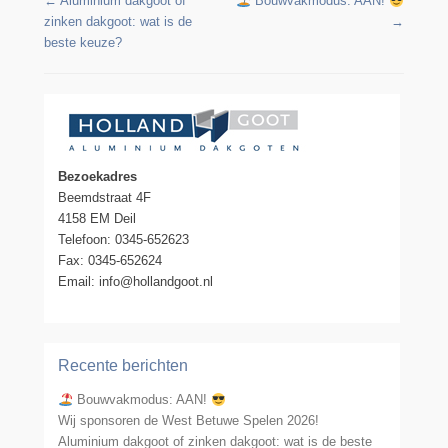
Berichtennavigatie
←
Aluminium dakgoot of
Bouwvakmodus: AAN!
zinken dakgoot: wat is de
→
beste keuze?
Bezoekadres
Beemdstraat 4F
4158 EM Deil
Telefoon: 0345-652623
Fax: 0345-652624
Email: info@hollandgoot.nl
Recente berichten
Bouwvakmodus: AAN!
Wij sponsoren de West Betuwe Spelen 2026!
Aluminium dakgoot of zinken dakgoot: wat is de beste