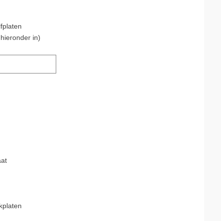
fplaten
hieronder in)
at
kplaten