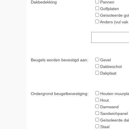
Dakbedekking
Pannen
Golfplaten
Geïsoleerde gol
Anders (vul vak 
Beugels worden bevestigd aan:
Gevel
Dakbeschot
Dakplaat
Ondergrond beugelbevestiging:
Houten muurpla
Hout
Damwand
Sandwichpanel
Geïsoleerde da
Staal