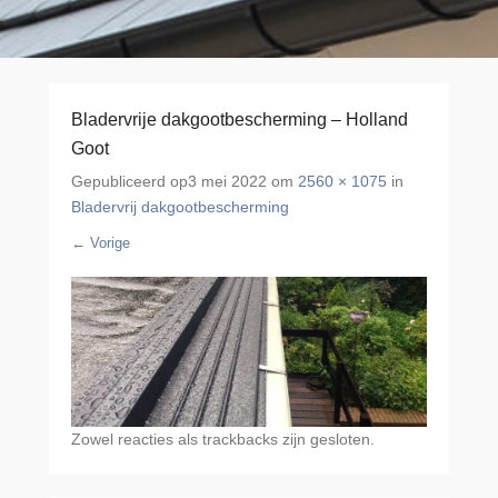
Bladervrije dakgootbescherming – Holland
Goot
Gepubliceerd op
3 mei 2022
om
2560 × 1075
in
Bladervrij dakgootbescherming
← Vorige
Zowel reacties als trackbacks zijn gesloten.