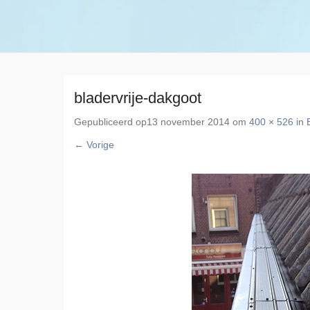
bladervrije-dakgoot
Gepubliceerd op
13 november 2014
om
400 × 526
in
← Vorige