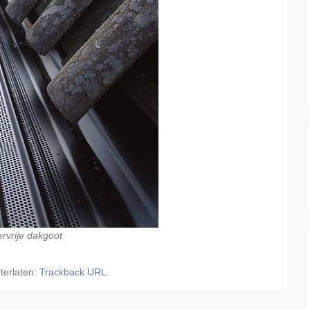
ervrije dakgoot
terlaten:
Trackback URL
.