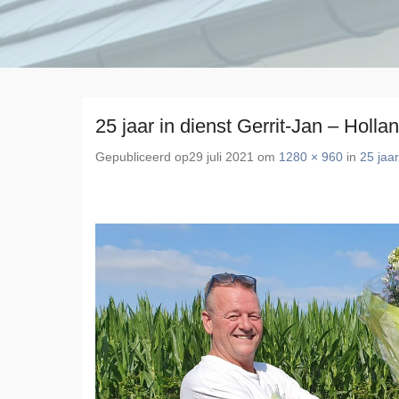
25 jaar in dienst Gerrit-Jan – Holla
Gepubliceerd op
29 juli 2021
om
1280 × 960
in
25 jaar