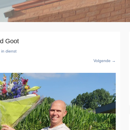
nd Goot
 in dienst
Volgende →