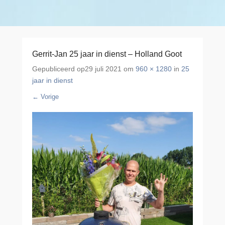
Gerrit-Jan 25 jaar in dienst – Holland Goot
Gepubliceerd op
29 juli 2021
om
960 × 1280
in
25
jaar in dienst
← Vorige